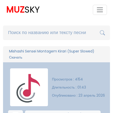
MUZ
SKY
Mishashi Sensei Montagem Kirari (Super Slowed)
Скачать
Просмотров : 4154
Длительность : 01:43
Опубликовано : 23 апрель 2026