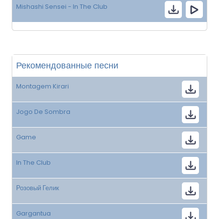
Mishashi Sensei - In The Club
Рекомендованные песни
Montagem Kirari
Jogo De Sombra
Game
In The Club
Розовый Гелик
Gargantua