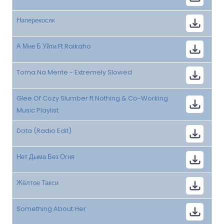
Наперекосяк
А Мне Б Уйти Ft Raikaho
Toma Na Mente - Extremely Slowed
Glee Of Cozy Slumber ft Nothing & Co-Working
Music Playlist
Dota (Radio Edit)
Нет Дыма Без Огня
Жёлтое Такси
Something About Her